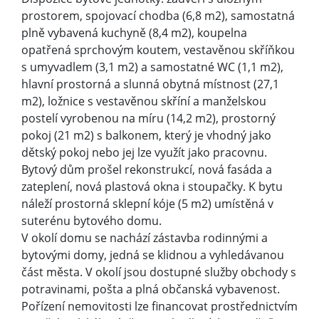
prostorem, spojovací chodba (6,8 m2), samostatná
plně vybavená kuchyně (8,4 m2), koupelna
opatřená sprchovým koutem, vestavěnou skříňkou
s umyvadlem (3,1 m2) a samostatné WC (1,1 m2),
hlavní prostorná a slunná obytná místnost (27,1
m2), ložnice s vestavěnou skříní a manželskou
postelí vyrobenou na míru (14,2 m2), prostorný
pokoj (21 m2) s balkonem, který je vhodný jako
dětský pokoj nebo jej lze využít jako pracovnu.
Bytový dům prošel rekonstrukcí, nová fasáda a
zateplení, nová plastová okna i stoupačky. K bytu
náleží prostorná sklepní kóje (5 m2) umístěná v
suterénu bytového domu.
V okolí domu se nachází zástavba rodinnými a
bytovými domy, jedná se klidnou a vyhledávanou
část města. V okolí jsou dostupné služby obchody s
potravinami, pošta a plná občanská vybavenost.
Pořízení nemovitosti lze financovat prostřednictvím