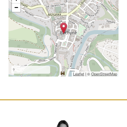
−
?
Leaflet
|
©
OpenStreetMap