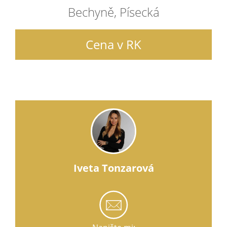
Bechyně, Písecká
Cena v RK
Iveta Tonzarová