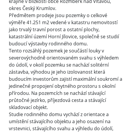
krajině v blízkosti obce Rožmberk nad Vltavou,
okres Český Krumlov.
Předmětem prodeje jsou pozemky o celkové
výměře 41.251 m2 vedené v katastru nemovitostí
jako trvalý travní porost a ostatní plochy,
katastrální území Horní Jílovice, společně se studií
budoucí výstavby rodinného domu.
Tento rozsáhlý pozemek je součástí louky v
severovýchodně orientovaném svahu s výhledem
do údolí, v okolí pozemku se nachází solitérní
zástavba, výhodou je jeho izolovanost která
budoucím investorům zajistí maximální soukromí a
jedinečné propojení obytného prostoru s okolní
přírodou. Na pozemcích se nachází stávající
průtočné jezírko, příjezdová cesta a stávající
skladovací objekt.
Studie rodinného domu vychází z orientace a
umístění stávajícího objektu a jeho osazení na
vrstevnici, stávajícího svahu a výhledu do údolí,