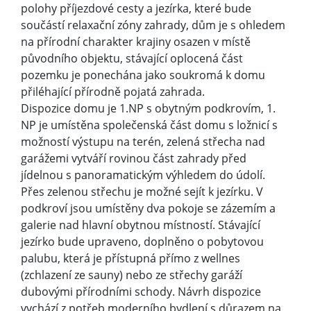
polohy příjezdové cesty a jezírka, které bude
součástí relaxační zóny zahrady, dům je s ohledem
na přírodní charakter krajiny osazen v místě
původního objektu, stávající oplocená část
pozemku je ponechána jako soukromá k domu
přiléhající přírodně pojatá zahrada.
Dispozice domu je 1.NP s obytným podkrovím, 1.
NP je umístěna společenská část domu s ložnicí s
možností výstupu na terén, zelená střecha nad
garážemi vytváří rovinou část zahrady před
jídelnou s panoramatickým výhledem do údolí.
Přes zelenou střechu je možné sejít k jezírku. V
podkroví jsou umístěny dva pokoje se zázemím a
galerie nad hlavní obytnou místností. Stávající
jezírko bude upraveno, doplněno o pobytovou
palubu, která je přístupná přímo z wellnes
(zchlazení ze sauny) nebo ze střechy garáží
dubovými přírodními schody. Návrh dispozice
vychází z potřeb moderního bydlení s důrazem na