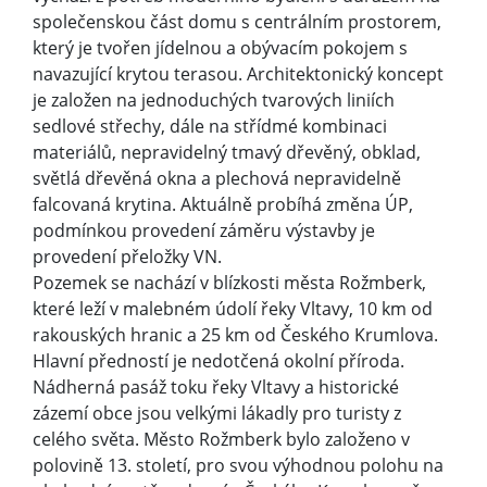
společenskou část domu s centrálním prostorem,
který je tvořen jídelnou a obývacím pokojem s
navazující krytou terasou. Architektonický koncept
je založen na jednoduchých tvarových liniích
sedlové střechy, dále na střídmé kombinaci
materiálů, nepravidelný tmavý dřevěný, obklad,
světlá dřevěná okna a plechová nepravidelně
falcovaná krytina. Aktuálně probíhá změna ÚP,
podmínkou provedení záměru výstavby je
provedení přeložky VN.
Pozemek se nachází v blízkosti města Rožmberk,
které leží v malebném údolí řeky Vltavy, 10 km od
rakouských hranic a 25 km od Českého Krumlova.
Hlavní předností je nedotčená okolní příroda.
Nádherná pasáž toku řeky Vltavy a historické
zázemí obce jsou velkými lákadly pro turisty z
celého světa. Město Rožmberk bylo založeno v
polovině 13. století, pro svou výhodnou polohu na