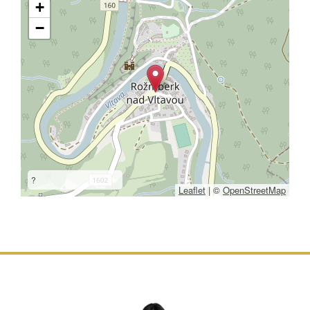
+
−
?
Leaflet
|
©
OpenStreetMap