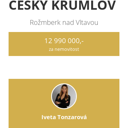
ČESKÝ KRUMLOV
Rožmberk nad Vltavou
12 990 000,-
za nemovitost
Iveta Tonzarová