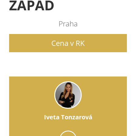
ZÁPAD
Praha
Cena v RK
Iveta Tonzarová