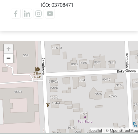
IČO: 03708471
+
−
Leaflet
|
©
OpenStreetMap