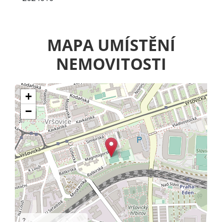
MAPA UMÍSTĚNÍ
NEMOVITOSTI
+
−
?