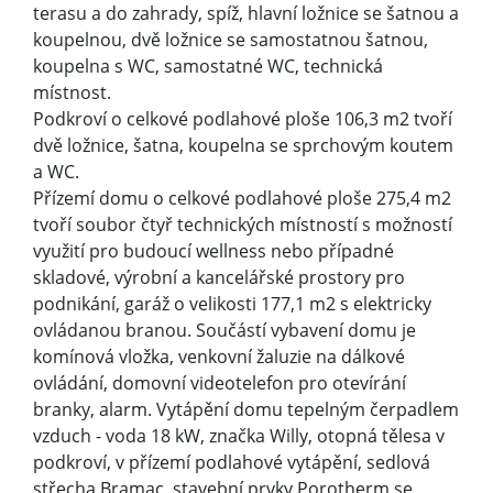
terasu a do zahrady, spíž, hlavní ložnice se šatnou a
koupelnou, dvě ložnice se samostatnou šatnou,
koupelna s WC, samostatné WC, technická
místnost.
Podkroví o celkové podlahové ploše 106,3 m2 tvoří
dvě ložnice, šatna, koupelna se sprchovým koutem
a WC.
Přízemí domu o celkové podlahové ploše 275,4 m2
tvoří soubor čtyř technických místností s možností
využití pro budoucí wellness nebo případné
skladové, výrobní a kancelářské prostory pro
podnikání, garáž o velikosti 177,1 m2 s elektricky
ovládanou branou. Součástí vybavení domu je
komínová vložka, venkovní žaluzie na dálkové
ovládání, domovní videotelefon pro otevírání
branky, alarm. Vytápění domu tepelným čerpadlem
vzduch - voda 18 kW, značka Willy, otopná tělesa v
podkroví, v přízemí podlahové vytápění, sedlová
střecha Bramac, stavební prvky Porotherm se