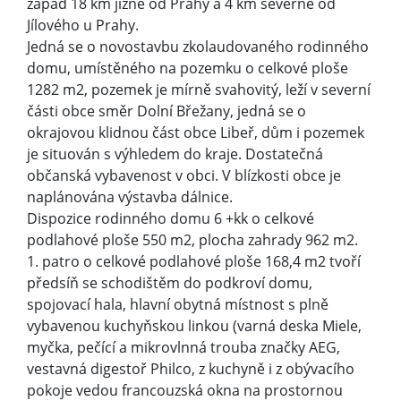
západ 18 km jižně od Prahy a 4 km severně od
Jílového u Prahy.
Jedná se o novostavbu zkolaudovaného rodinného
domu, umístěného na pozemku o celkové ploše
1282 m2, pozemek je mírně svahovitý, leží v severní
části obce směr Dolní Břežany, jedná se o
okrajovou klidnou část obce Libeř, dům i pozemek
je situován s výhledem do kraje. Dostatečná
občanská vybavenost v obci. V blízkosti obce je
naplánována výstavba dálnice.
Dispozice rodinného domu 6 +kk o celkové
podlahové ploše 550 m2, plocha zahrady 962 m2.
1. patro o celkové podlahové ploše 168,4 m2 tvoří
předsíň se schodištěm do podkroví domu,
spojovací hala, hlavní obytná místnost s plně
vybavenou kuchyňskou linkou (varná deska Miele,
myčka, pečící a mikrovlnná trouba značky AEG,
vestavná digestoř Philco, z kuchyně i z obývacího
pokoje vedou francouzská okna na prostornou