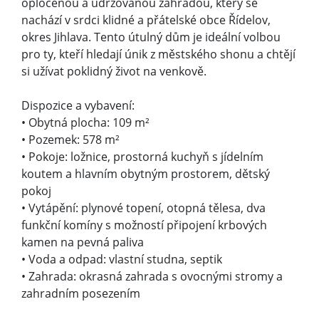
oplocenou a udržovanou zahradou, který se
nachází v srdci klidné a přátelské obce Řídelov,
okres Jihlava. Tento útulný dům je ideální volbou
pro ty, kteří hledají únik z městského shonu a chtějí
si užívat poklidný život na venkově.
Dispozice a vybavení:
• Obytná plocha: 109 m²
• Pozemek: 578 m²
• Pokoje: ložnice, prostorná kuchyň s jídelním
koutem a hlavním obytným prostorem, dětský
pokoj
• Vytápění: plynové topení, otopná tělesa, dva
funkční komíny s možností připojení krbových
kamen na pevná paliva
• Voda a odpad: vlastní studna, septik
• Zahrada: okrasná zahrada s ovocnými stromy a
zahradním posezením