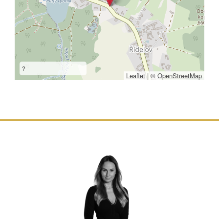
?
Leaflet
|
©
OpenStreetMap