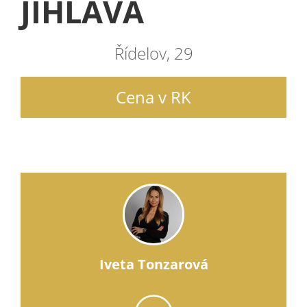
JIHLAVA
Řídelov, 29
Cena v RK
Iveta Tonzarová