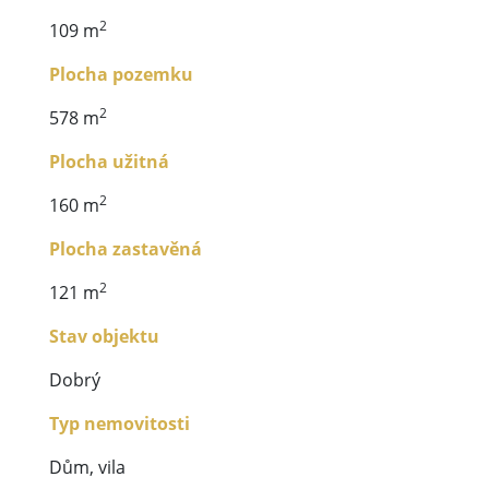
2
109 m
Plocha pozemku
2
578 m
Plocha užitná
2
160 m
Plocha zastavěná
2
121 m
Stav objektu
Dobrý
Typ nemovitosti
Dům, vila