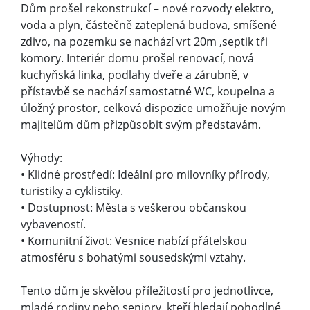
Dům prošel rekonstrukcí – nové rozvody elektro,
voda a plyn, částečně zateplená budova, smíšené
zdivo, na pozemku se nachází vrt 20m ,septik tři
komory. Interiér domu prošel renovací, nová
kuchyňská linka, podlahy dveře a zárubně, v
přístavbě se nachází samostatné WC, koupelna a
úložný prostor, celková dispozice umožňuje novým
majitelům dům přizpůsobit svým představám.
Výhody:
• Klidné prostředí: Ideální pro milovníky přírody,
turistiky a cyklistiky.
• Dostupnost: Města s veškerou občanskou
vybaveností.
• Komunitní život: Vesnice nabízí přátelskou
atmosféru s bohatými sousedskými vztahy.
Tento dům je skvělou příležitostí pro jednotlivce,
mladé rodiny nebo seniory, kteří hledají pohodlné