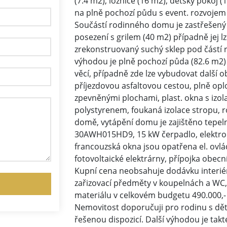
(7.4 m2), ložnice (16 m2), dětský pokoj (
na plně pochozí půdu s event. rozvojem 
Součástí rodinného domu je zastřešený 
posezení s grilem (40 m2) případně jej lz
zrekonstruovaný suchý sklep pod částí ro
výhodou je plně pochozí půda (82.6 m2) 
věcí, případně zde lze vybudovat další
příjezdovou asfaltovou cestou, plně 
zpevněnými plochami, plast. okna s izol
polystyrenem, foukaná izolace stropu, 
domě, vytápění domu je zajištěno tepel
30AWH015HD9, 15 kW čerpadlo, elektroko
francouzská okna jsou opatřena el. ovlá
fotovoltaické elektrárny, přípojka obec
Kupní cena neobsahuje dodávku interiéro
zařizovací předměty v koupelnách a WC,
materiálu v celkovém budgetu 490.000,- 
Nemovitost doporučuji pro rodinu s dět
řešenou dispozicí. Další výhodou je takt