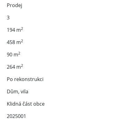
Prodej
3
2
194 m
2
458 m
2
90 m
2
264 m
Po rekonstrukci
Dům, vila
Klidná část obce
2025001