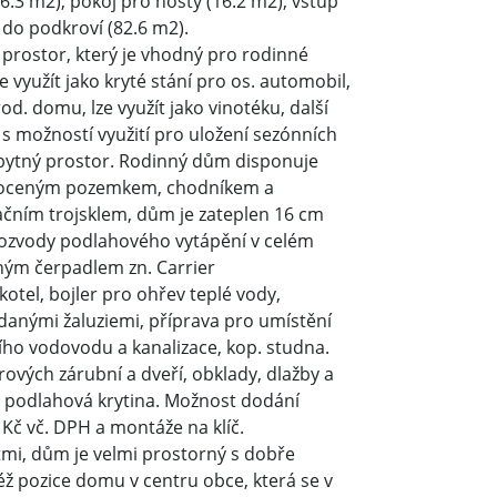
16.3 m2), pokoj pro hosty (16.2 m2), vstup
do podkroví (82.6 m2).
prostor, který je vhodný pro rodinné
e využít jako kryté stání pro os. automobil,
d. domu, lze využít jako vinotéku, další
s možností využití pro uložení sezónních
 obytný prostor. Rodinný dům disponuje
oploceným pozemkem, chodníkem a
ačním trojsklem, dům je zateplen 16 cm
rozvody podlahového vytápění v celém
ným čerpadlem zn. Carrier
tel, bojler pro ohřev teplé vody,
danými žaluziemi, příprava pro umístění
ního vodovodu a kanalizace, kop. studna.
vých zárubní a dveří, obklady, dlažby a
 podlahová krytina. Možnost dodání
Kč vč. DPH a montáže na klíč.
mi, dům je velmi prostorný s dobře
éž pozice domu v centru obce, která se v