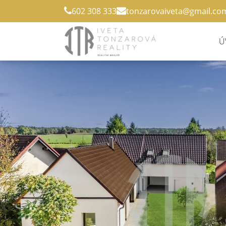
602 308 333
tonzarovaiveta@
gmail.co
Ú