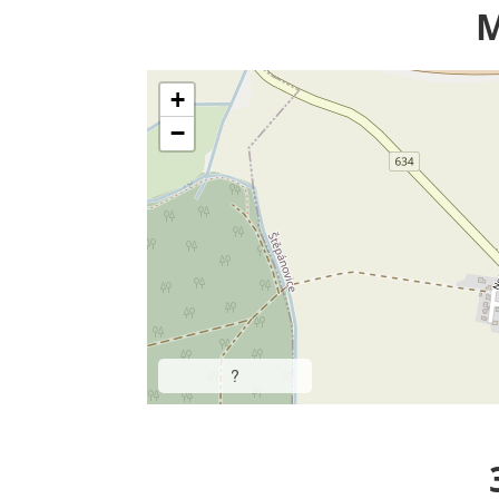
M
+
−
?