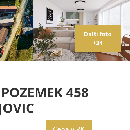
Další foto
+34
 POZEMEK 458
JOVIC
Cena v RK