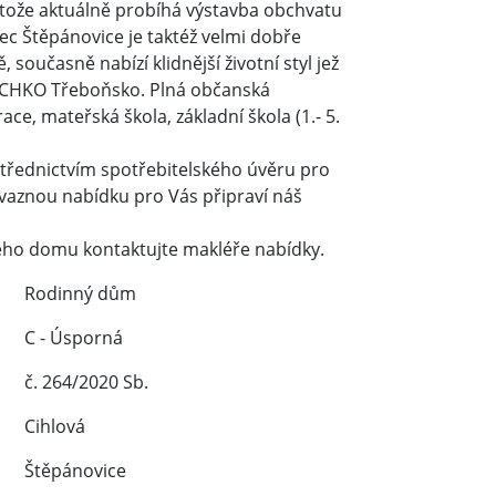
tože aktuálně probíhá výstavba obchvatu
bec Štěpánovice je taktéž velmi dobře
současně nabízí klidnější životní styl jež
v CHKO Třeboňsko. Plná občanská
e, mateřská škola, základní škola (1.- 5.
střednictvím spotřebitelského úvěru pro
ávaznou nabídku pro Vás připraví náš
ného domu kontaktujte makléře nabídky.
Rodinný dům
C - Úsporná
č. 264/2020 Sb.
Cihlová
Štěpánovice