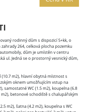
TI
ovaný rodinný dům s dispozicí 5+kk, o
a zahrady 264, celková plocha pozemku
 automobily, dům je umístěn v centru
ká ul. Jedná se o prostorný vesnický dům,
 (10.7 m2), hlavní obytná místnost s
ouzským oknem umožňujícím vstup na
), samostatné WC (1.5 m2), koupelna (6.8
5 m2), betonové schodiště s chalupářským
2.5 m2), šatna (4.2 m2), koupelna s WC