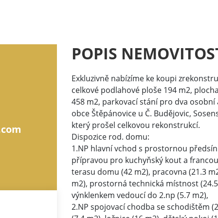
POPIS NEMOVITOS
Exkluzivně nabízíme ke koupi zrekonstru
celkové podlahové ploše 194 m2, ploch
458 m2, parkovací stání pro dva osobní
obce Štěpánovice u Č. Budějovic, Sosens
který prošel celkovou rekonstrukcí.
.com
Dispozice rod. domu:
1.NP hlavní vchod s prostornou předsíní
přípravou pro kuchyňský kout a franc
terasu domu (42 m2), pracovna (21.3 m2
m2), prostorná technická místnost (24.
výnklenkem vedoucí do 2.np (5.7 m2),
2.NP spojovací chodba se schodištěm (2