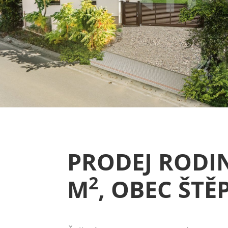
PRODEJ RODI
2
M
, OBEC ŠTĚ