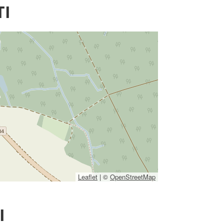
TI
Leaflet
|
©
OpenStreetMap
I