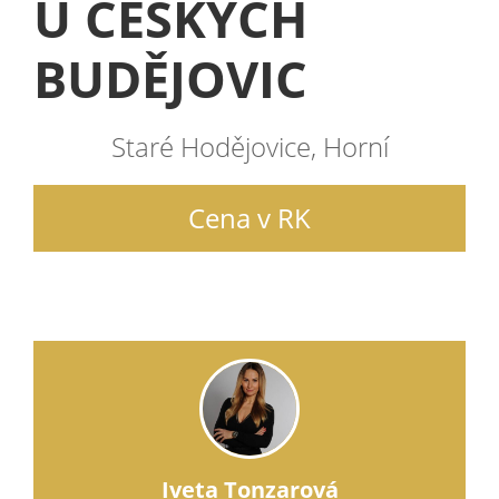
U ČESKÝCH
BUDĚJOVIC
Staré Hodějovice, Horní
Cena v RK
Iveta Tonzarová