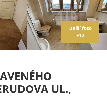
Další foto
+12
BAVENÉHO
ERUDOVA UL.,