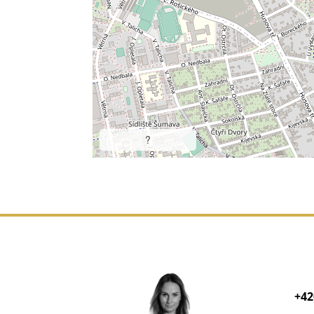
?
+42