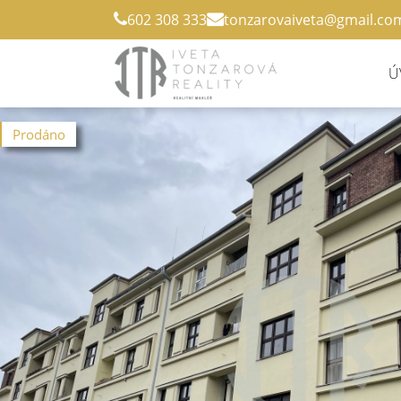
602 308 333
tonzarovaiveta@
gmail.co
Ú
Prodáno