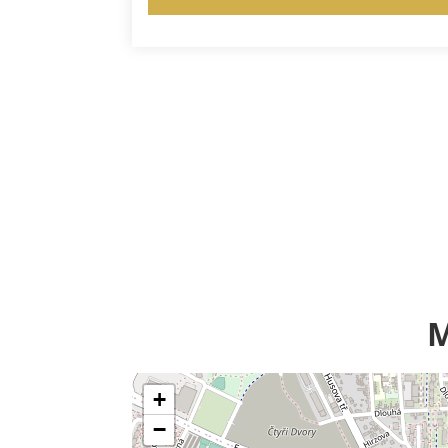
M
+
−