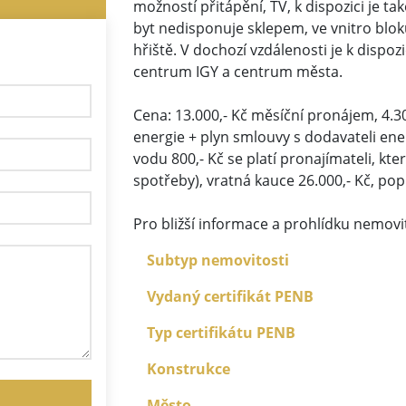
možností přitápění, TV, k dispozici je t
byt nedisponuje sklepem, ve vnitro blok
hřiště. V dochozí vzdálenosti je k dispo
centrum IGY a centrum města.
Cena: 13.000,- Kč měsíční pronájem, 4.30
energie + plyn smlouvy s dodavateli ene
vodu 800,- Kč se platí pronajímateli, kt
spotřeby), vratná kauce 26.000,- Kč, popl
Pro bližší informace a prohlídku nemovi
Subtyp nemovitosti
Vydaný certifikát PENB
Typ certifikátu PENB
Konstrukce
Město