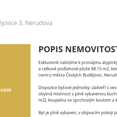
jovice 3, Nerudova
POPIS NEMOVITOS
Exkluzivně nabízíme k pronájmu atypický
a celkové podlahové ploše 88.15 m2, kte
centru města Českých Budějovic, Nerudo
Dispozice bytové jednotky: zádveří s vest
.com
obytná místnost s plně vybavenou kuchy
m2), koupelna se sprchovým koutem a W
Byt je plně vybaven, v obývacím pokoji j