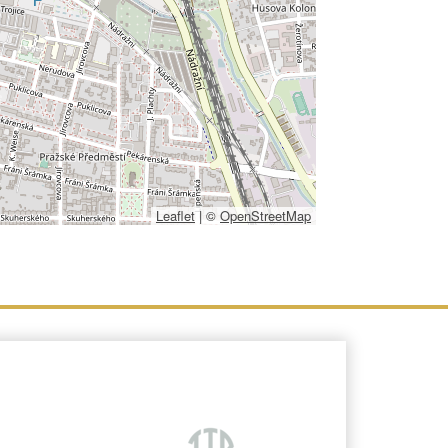
Leaflet
|
©
OpenStreetMap