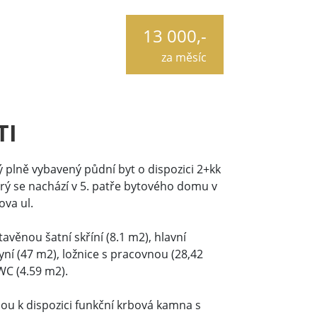
13 000,-
za měsíc
TI
 plně vybavený půdní byt o dispozici 2+kk
rý se nachází v 5. patře bytového domu v
va ul.
avěnou šatní skříní (8.1 m2), hlavní
ní (47 m2), ložnice s pracovnou (28,42
C (4.59 m2).
sou k dispozici funkční krbová kamna s