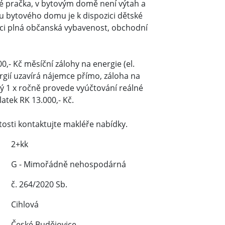
aké pračka, v bytovým domě není výtah a
u bytového domu je k dispozici dětské
zici plná občanská vybavenost, obchodní
0,- Kč měsíční zálohy na energie (el.
rgií uzavírá nájemce přímo, záloha na
erý 1 x ročně provede vyúčtování reálné
atek RK 13.000,- Kč.
tosti kontaktujte makléře nabídky.
2+kk
G - Mimořádně nehospodárná
č. 264/2020 Sb.
Cihlová
České Budějovice