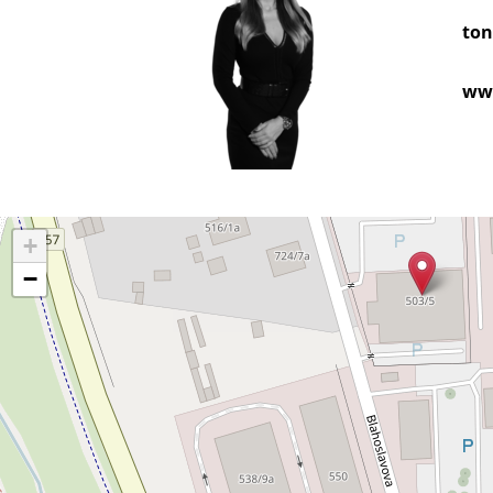
ton
www
+
−