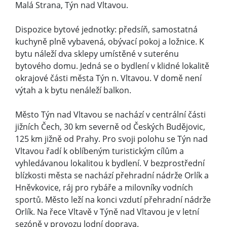
Malá Strana, Týn nad Vltavou.
Dispozice bytové jednotky: předsíň, samostatná
kuchyně plně vybavená, obývací pokoj a ložnice. K
bytu náleží dva sklepy umístěné v suterénu
bytového domu. Jedná se o bydlení v klidné lokalitě
okrajové části města Týn n. Vltavou. V domě není
výtah a k bytu nenáleží balkon.
Město Týn nad Vltavou se nachází v centrální části
jižních Čech, 30 km severně od Českých Budějovic,
125 km jižně od Prahy. Pro svoji polohu se Týn nad
Vltavou řadí k oblíbeným turistickým cílům a
vyhledávanou lokalitou k bydlení. V bezprostřední
blízkosti města se nachází přehradní nádrže Orlík a
Hněvkovice, ráj pro rybáře a milovníky vodních
sportů. Město leží na konci vzdutí přehradní nádrže
Orlík. Na řece Vltavě v Týně nad Vltavou je v letní
sezóně v provozu lodní doprava.