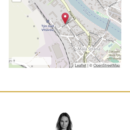
?
Leaflet
|
©
OpenStreetMap