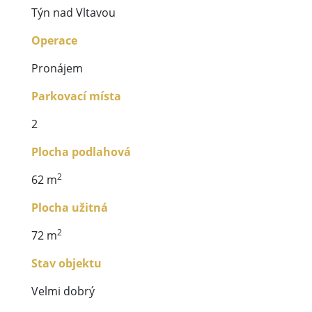
Týn nad Vltavou
Operace
Pronájem
Parkovací místa
2
Plocha podlahová
2
62 m
Plocha užitná
2
72 m
Stav objektu
Velmi dobrý