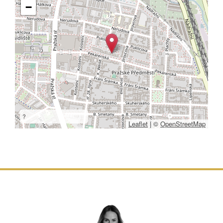
−
?
Leaflet
|
©
OpenStreetMap