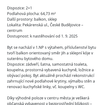
Dispozice: 2+1
Podlahová plocha: 64,73 m²
Další prostory: balkon, sklep
Lokalita: Pekárenská ul., České Budějovice –
centrum
Dostupnost: k nastěhování od 1. 9. 2025
Byt se nachází v 1.NP s výtahem, příslušenství bytu
tvoří balkon orientovaný směr Jih a sklepní kóje v
suterénu bytového domu.
Dispozice: zádveří, šatna, samostatná toaleta,
koupelna, prostorná vybavená kuchyně, ložnice a
obývací pokoj. Byt aktuálně prochází rekonstrukcí
zahrnující nové podlahové krytiny, výmalbu stěn a
renovaci kuchyňské linky, vč. koupelny s WC.
Díky výhodné poloze v centru města je veškerá
občanská vybavenost v bezprostřední blízkosti –