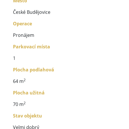
Město
České Budějovice
Operace
Pronájem
Parkovací místa
1
Plocha podlahová
2
64 m
Plocha užitná
2
70 m
Stav objektu
Velmi dobrý